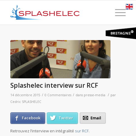
Splashelec interview sur RCF
/
/
/
14 décembre 2015
0 Commentaires
dans
presse-media
par
Cedric SPLASHELEC
Facebook
Twitter
Email
Retrouvez l’interview en intégralité
sur RCF
.