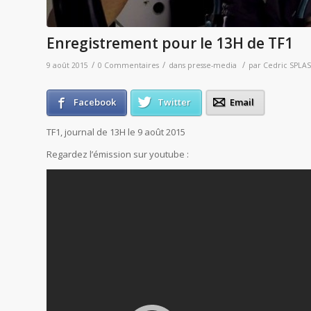
Enregistrement pour le 13H de TF1
/
/
/
9 août 2015
0 Commentaires
dans
presse-media
par
Cedric SPLA
Facebook
Twitter
Email
TF1, journal de 13H le 9 août 2015
Regardez l’émission sur youtube :