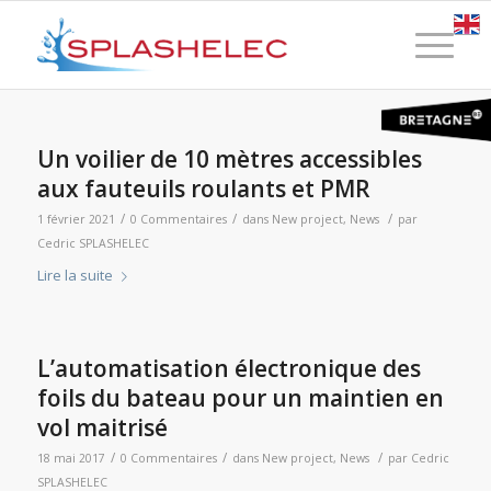
Un voilier de 10 mètres accessibles
aux fauteuils roulants et PMR
/
/
/
1 février 2021
0 Commentaires
dans
New project
,
News
par
Cedric SPLASHELEC
Lire la suite
L’automatisation électronique des
foils du bateau pour un maintien en
vol maitrisé
/
/
/
18 mai 2017
0 Commentaires
dans
New project
,
News
par
Cedric
SPLASHELEC