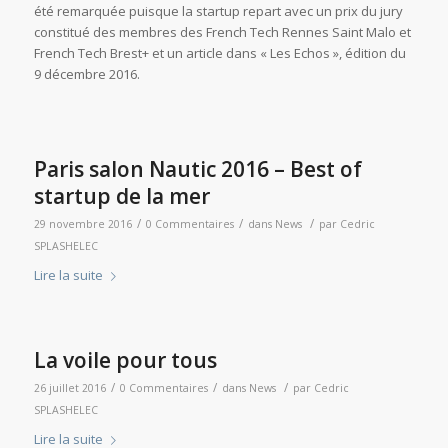
été remarquée puisque la startup repart avec un prix du jury
constitué des membres des French Tech Rennes Saint Malo et
French Tech Brest+ et un article dans « Les Echos », édition du
9 décembre 2016.
Paris salon Nautic 2016 – Best of
startup de la mer
/
/
/
29 novembre 2016
0 Commentaires
dans
News
par
Cedric
SPLASHELEC
Lire la suite
La voile pour tous
/
/
/
26 juillet 2016
0 Commentaires
dans
News
par
Cedric
SPLASHELEC
Lire la suite